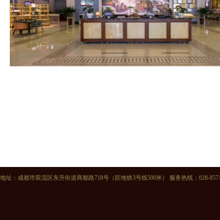
地址：成都市双流区东升街道商都路718号（距地铁3号线500米） 服务热线：028-85715555